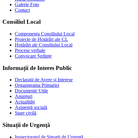
Galerie Foto
Contact
Consiliul Local
Componența Consiliului Local
Proiecte de Hotărâri ale CL
Hotărâri ale Consiliului Local
Procese verbale
Convocare Ședințe
Informații de Interes Public
Declaraţii de Avere și Interese
Organigrama Primariei
Documente Utile
Anunțuri
Actualități
Asistență socială
Stare civilă
Situații de Urgenţă
Inspectoratul de Situații de Urgență