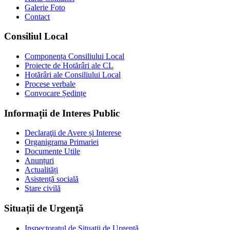
Galerie Foto
Contact
Consiliul Local
Componența Consiliului Local
Proiecte de Hotărâri ale CL
Hotărâri ale Consiliului Local
Procese verbale
Convocare Ședințe
Informații de Interes Public
Declaraţii de Avere și Interese
Organigrama Primariei
Documente Utile
Anunțuri
Actualități
Asistență socială
Stare civilă
Situații de Urgenţă
Inspectoratul de Situații de Urgență