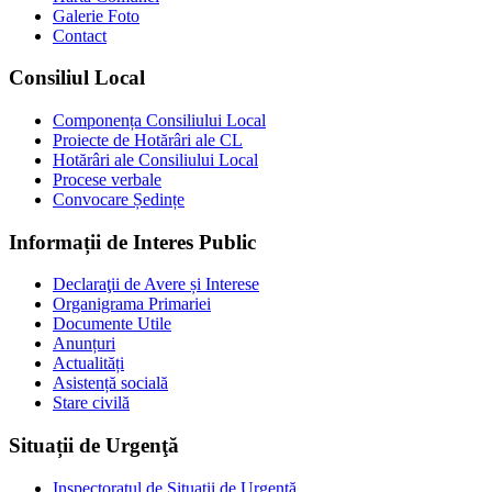
Galerie Foto
Contact
Consiliul Local
Componența Consiliului Local
Proiecte de Hotărâri ale CL
Hotărâri ale Consiliului Local
Procese verbale
Convocare Ședințe
Informații de Interes Public
Declaraţii de Avere și Interese
Organigrama Primariei
Documente Utile
Anunțuri
Actualități
Asistență socială
Stare civilă
Situații de Urgenţă
Inspectoratul de Situații de Urgență