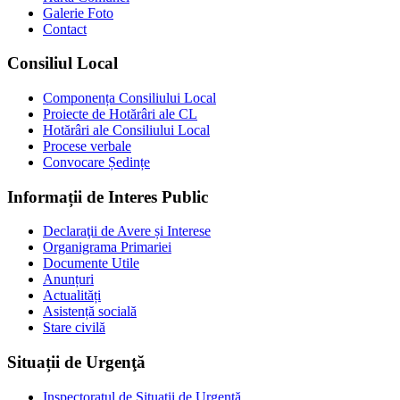
Galerie Foto
Contact
Consiliul Local
Componența Consiliului Local
Proiecte de Hotărâri ale CL
Hotărâri ale Consiliului Local
Procese verbale
Convocare Ședințe
Informații de Interes Public
Declaraţii de Avere și Interese
Organigrama Primariei
Documente Utile
Anunțuri
Actualități
Asistență socială
Stare civilă
Situații de Urgenţă
Inspectoratul de Situații de Urgență