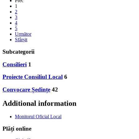
Prec
1
2
3
4
5
Următor
Sfârșit
Subcategorii
Consilieri
1
Proiecte Consiliul Local
6
Convocare Ședințe
42
Additional information
Monitorul Oficial Local
Plăți online