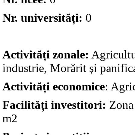
Nr. universități:
0
Activități zonale:
Agricultu
industrie, Morărit și panific
Activități economice
: Agri
Facilități investitori:
Zona 
m2