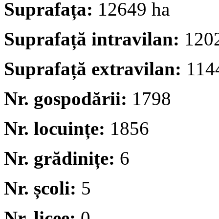
Suprafața:
12649 ha
Suprafață intravilan:
120
Suprafață extravilan:
114
Nr. gospodării:
1798
Nr. locuințe:
1856
Nr. grădinițe:
6
Nr. școli:
5
Nr. licee:
0