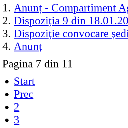
Anunț - Compartiment Ag
Dispoziția 9 din 18.01.2
Dispoziție convocare șed
Anunț
Pagina 7 din 11
Start
Prec
2
3