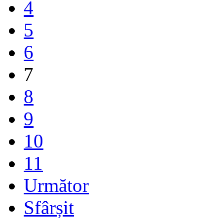
4
5
6
7
8
9
10
11
Următor
Sfârșit