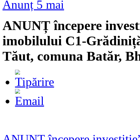
Anunț 5 mai
ANUNȚ începere investi
imobilului C1-Grădiniță
Tăut, comuna Batăr, B
ANUNȚ începere investiție”