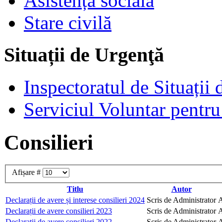
Asistență socială
Stare civilă
Situații de Urgenţă
Inspectoratul de Situații
Serviciul Voluntar pentru
Consilieri
Afișare #
Titlu
Autor
Declarații de avere și interese consilieri 2024
Scris de Administrator
A
Declarații de avere consilieri 2023
Scris de Administrator
A
Declarații de avere consilieri 2022
Scris de Administrator
A