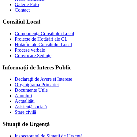
Galerie Foto
Contact
Consiliul Local
Componența Consiliului Local
Proiecte de Hotărâri ale CL
Hotărâri ale Consiliului Local
Procese verbale
Convocare Ședințe
Informații de Interes Public
Declaraţii de Avere și Interese
Organigrama Primariei
Documente Utile
Anunțuri
Actualități
Asistență socială
Stare civilă
Situații de Urgenţă
Inspectoratul de Situații de Urgență